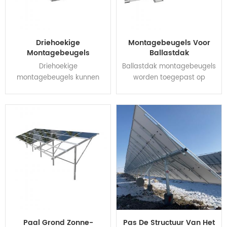
Driehoekige
Montagebeugels Voor
Montagebeugels
Ballastdak
Driehoekige
Ballastdak montagebeugels
montagebeugels kunnen
worden toegepast op
eenvoudig worden
diverse soorten platte dak
toegepast op verschillende
projecten.
platte daken of open
Hoofdcomponenten
terreinen, omdat het een
gemaakt van thermisch
variabele kantelhoek en
verzinkt staal hebben goede
voetopties heeft voor zowel
prestaties op het gebied
dakklem als dakdoorvoer.
van structuursterkte,
De hoogte kan worden
stabiliteit en
gebruikt als vaste kanteling
corrosiebescherming en zijn
of verstelbare kanteling,
compatibel met
waardoor projectspecifieke
verschillende zonnemodules.
aanpassingen mogelijk zijn
Gepatenteerd
Paal Grond Zonne-
Pas De Structuur Van Het
en de opbrengst van zonne-
structuurontwerp