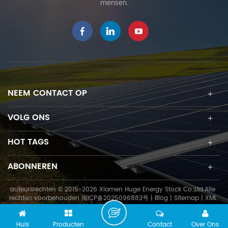
mensen.
capaciteit, reusachtige
structurele sterkte en
economische kosten om
aan de eisen van klanten
te voldoen.
NEEM CONTACT OP
VOLG ONS
HOT TAGS
ABONNEREN
auteursrechten © 2015-2026 Xiamen Huge Energy Stock Co.,Ltd.Alle
rechten voorbehouden
闽ICP备2025096883号
|
Blog
|
Sitemap
|
XML
Huis
Producten
Contact
Over Ons