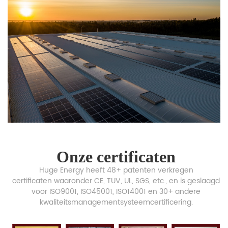
Onze certificaten
Huge Energy heeft 48+ patenten verkregen
certificaten waaronder CE, TUV, UL, SGS, etc., en is geslaagd
voor ISO9001, ISO45001, ISO14001 en 30+ andere
kwaliteitsmanagementsysteemcertificering.