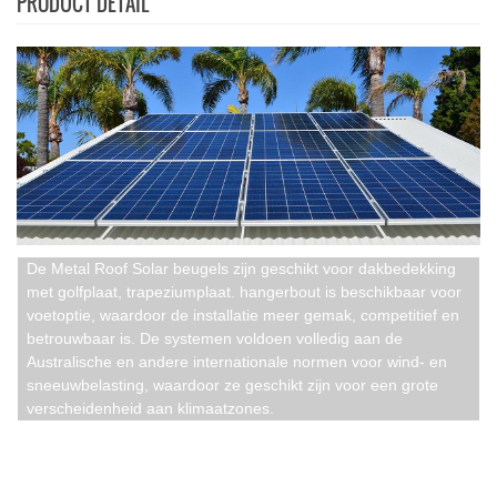
PRODUCT DETAIL
De Metal Roof Solar beugels zijn geschikt voor dakbedekking
met golfplaat, trapeziumplaat. hangerbout is beschikbaar voor
voetoptie, waardoor de installatie meer gemak, competitief en
betrouwbaar is. De systemen voldoen volledig aan de
Australische en andere internationale normen voor wind- en
sneeuwbelasting, waardoor ze geschikt zijn voor een grote
verscheidenheid aan klimaatzones.