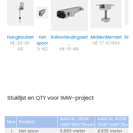
Hangboutset
Het
Railverbindingsset
Middenklemset
Ein
HE-24-LR-
spoor
_
HE-17-IC19XX
H
60
11-R2
HE-15-R6
E
Stuklijst en QTY voor 1MW-project
AANTAL 350W
AANTAL 450W
Nee.
Product
1986*992*35mm
2108*1048*35m
1
Het spoor
5.880 meter
4.835 meter