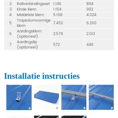
2
Railverbindingsset
1.146
894
3
Einde klem
1.154
902
4
Middelste klem
5.158
4.024
Trapeziumvormige
5
7.452
6.260
klem
Aardingsklem
6
2.579
2.012
(optioneel)
Aardingslip
7
572
446
(optioneel)
Installatie instructies