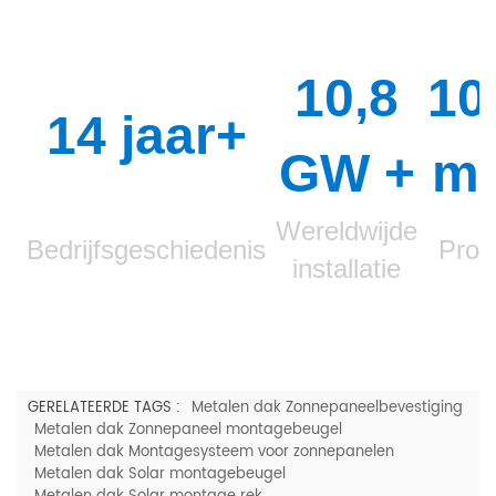
10,8
10
14 jaar+
GW
+
mi
Wereldwijde
Bedrijfsgeschiedenis
Prod
installatie
GERELATEERDE TAGS :
Metalen dak Zonnepaneelbevestiging
Metalen dak Zonnepaneel montagebeugel
Metalen dak Montagesysteem voor zonnepanelen
Metalen dak Solar montagebeugel