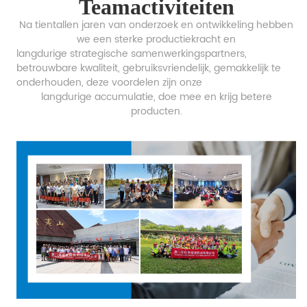
Teamactiviteiten
Na tientallen jaren van onderzoek en ontwikkeling hebben
we een sterke productiekracht en
langdurige strategische samenwerkingspartners,
betrouwbare kwaliteit, gebruiksvriendelijk, gemakkelijk te
onderhouden, deze voordelen zijn onze
langdurige accumulatie,
doe mee en krijg betere
producten.