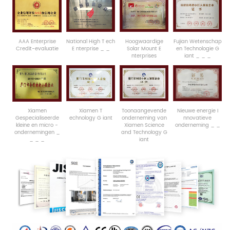
AAA
Enterprise
National
High
T
ech
Hoogwaardige
Fujian
Wetenschap
Credit-evaluatie
E
nterprise
_
_
Solar Mount
E
en
Technologie
G
nterprises
iant
_
_
_
Xiamen
Xiamen
T
Toonaangevende
Nieuwe
energie
I
Gespecialiseerde
echnology
G
iant
onderneming
van
nnovatieve
kleine
en
micro
-
Xiamen
Science
onderneming
_
_
ondernemingen
_
and
Technology
G
_
_
_
iant