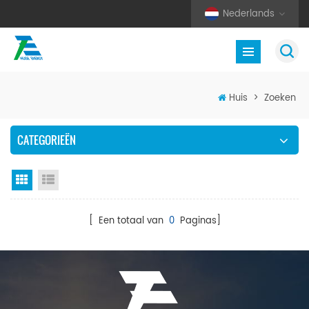
Nederlands
Huis
>
Zoeken
CATEGORIEËN
Rasterweergave
Lijstweergave
[ Een totaal van
0
Paginas]