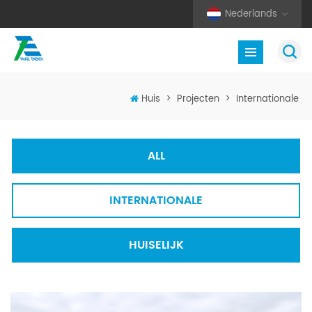
Nederlands
Huis
>
Projecten
>
Internationale
ALL
INTERNATIONALE
HUISELIJK