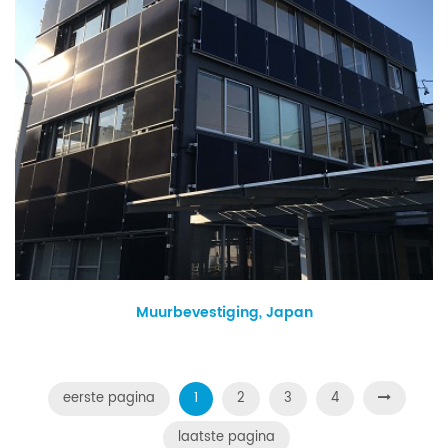
Muurbevestiging, Japan
eerste pagina
1
2
3
4
laatste pagina