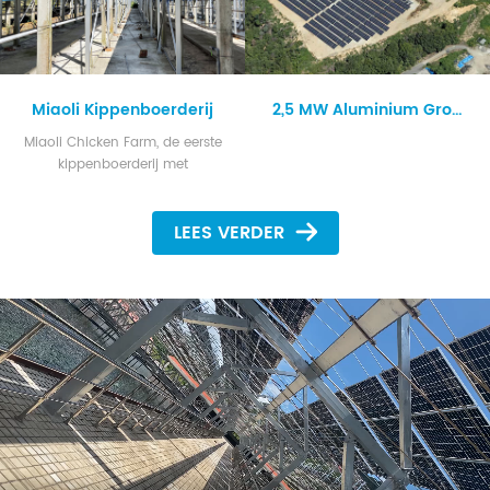
Miaoli Kippenboerderij
2,5 MW Aluminium Grondmontagesysteem.
Miaoli Chicken Farm, de eerste
kippenboerderij met
zonnepanelen in Taiwan. Het
maakt volledig gebruik van het
LEES VERDER
100% waterdichte, niet-gelijmde
fotovoltaïsche montagesysteem
van Xiamen Huge Energy voor
het regenseizoen in Taiwan.