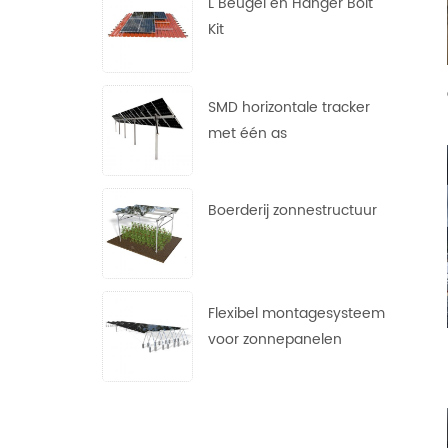
L Beugel en Hanger Bolt
Kit
SMD horizontale tracker
met één as
Boerderij zonnestructuur
Flexibel montagesysteem
voor zonnepanelen