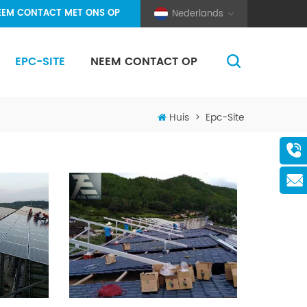
EEM CONTACT MET ONS OP
Nederlands
EPC-SITE
NEEM CONTACT OP
(Pole And Wire) Solar Racking
Huis
>
Epc-Site