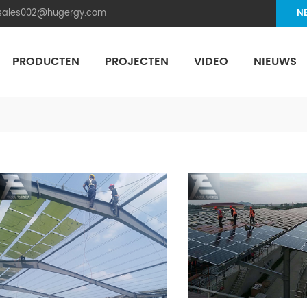
.sales002@hugergy.com
N
PRODUCTEN
PROJECTEN
VIDEO
NIEUWS
Aluminum Agri-PV Racking
Flexible 