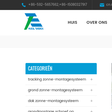
+86-592-5657662,+86-15080327917
cn
HUIS
OVER ONS
HST Horizontal Single-Axis Tracker
CATEGORIEËN
tracking zonne-montagesysteem
grond zonne-montagesysteem
dak zonne-montagesysteem
grondmontage schroef op