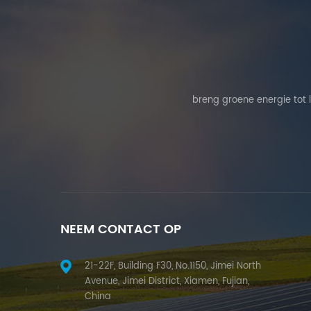
breng groene energie tot 
NEEM CONTACT OP
21-22F, Building F30, No.1150, Jimei North
Avenue, Jimei District, Xiamen, Fujian,
China