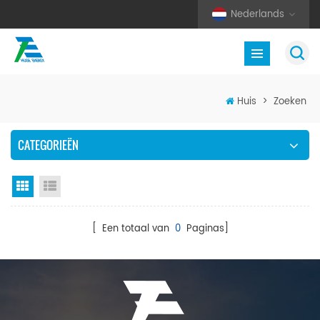
Nederlands
Huis
>
Zoeken
CATEGORIEËN
Rasterweergave
Lijstweergave
[ Een totaal van
0
Paginas]