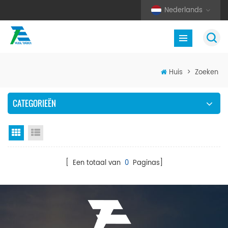
Nederlands
Huis
>
Zoeken
CATEGORIEËN
Rasterweergave
Lijstweergave
[ Een totaal van
0
Paginas]