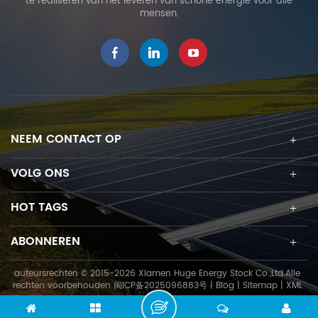
te realiseren van het leveren van schone energie voor alle
verscheidenheid aan
mensen.
klimaatzones. Pannendak
zonne-montage Dakhaken
worden toegepast op veel
verschillende dakpannen
zoals dakpannen, romeinse
dakpannen, leien,
kleipannen etc. Verstelbare
haken kunnen zowel
NEEM CONTACT OP
horizontaal als verticaal
versteld worden. Kenmerken
VOLG ONS
_ Eenvoudige en snelle
installatie Gemaakt van SUS
HOT TAGS
304 roestvrij staal Geen
boren of lassen op het dak
ABONNEREN
Dakhaakset HE-24-W02 Het
spoor 11-R12-L
auteursrechten © 2015-2026 Xiamen Huge Energy Stock Co.,Ltd.Alle
Railverbindingsset HE-15-
rechten voorbehouden
闽ICP备2025096883号
|
Blog
|
Sitemap
|
XML
R12-L Middenklemset HE-17-
IC19XX Eindklemset HE-18-