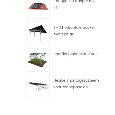
L Beugel en Hanger Bolt
Kit
SMD horizontale tracker
met één as
Boerderij zonnestructuur
Flexibel montagesysteem
voor zonnepanelen