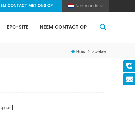
EEM CONTACT MET ONS OP
Nederlands
EPC-SITE
NEEM CONTACT OP
(Pole And Wire) Solar Racking
Huis
>
Zoeken
ginas]