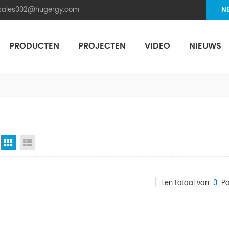
.sales002@hugergy.com
N
PRODUCTEN
PROJECTEN
VIDEO
NIEUWS
Aluminum Agri-PV Racking
Flexible 
Rasterweergave
Lijstweergave
[ Een totaal van
0
Pa