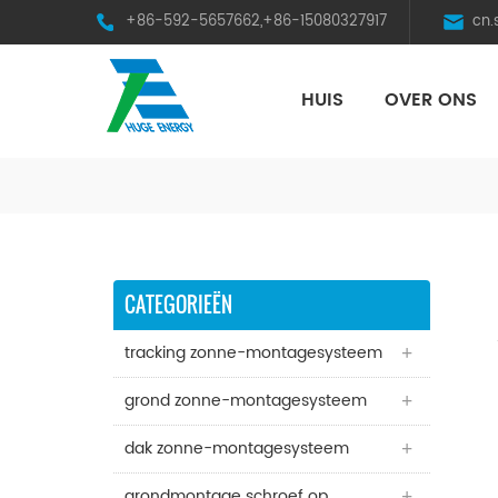
+86-592-5657662,+86-15080327917
cn
HUIS
OVER ONS
HST Horizontal Single-Axis Tracker
CATEGORIEËN
tracking zonne-montagesysteem
grond zonne-montagesysteem
dak zonne-montagesysteem
grondmontage schroef op