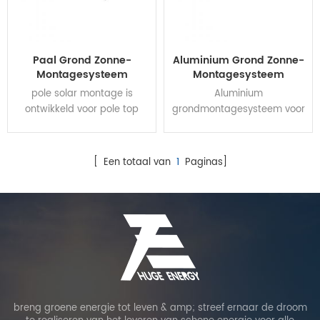
Paal Grond Zonne-
Aluminium Grond Zonne-
Montagesysteem
Montagesysteem
pole solar montage is
Aluminium
ontwikkeld voor pole top
grondmontagesysteem voor
installatie.
zonne-energie is een zeer
corrosiewerende en meest
esthetische structuur voor
[ Een totaal van
1
Paginas]
installatie op de grond. De
steunvoet AL6005-T5 wordt
geleverd met een
voorgemonteerd ontwerp
van het hoogste niveau in
de fabriek en vereenvoudigt
het werk op de bouwplaats
in de grootste mate. Het
geoptimaliseerde ontwerp
breng groene energie tot leven & amp; streef ernaar de droom
wordt uitgevoerd door