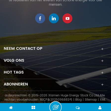
te realiseren van het leveren van schone energie voor alle
ervaren ingenieurs om
mensen.
verschillende verbindingen
aan te bieden op basis van
verschillende
omstandigheden op de
locatie. Het kan op
grondschroeven of
betonnen funderingen
worden geïnstalleerd,
NEEM CONTACT OP
bereikt een variabele helling
en hoogte en maakt het
VOLG ONS
ontwerp van installaties
flexibel.
HOT TAGS
ABONNEREN
auteursrechten © 2015-2026 Xiamen Huge Energy Stock Co.,Ltd.Alle
rechten voorbehouden
闽ICP备2025096883号
|
Blog
|
Sitemap
|
XML