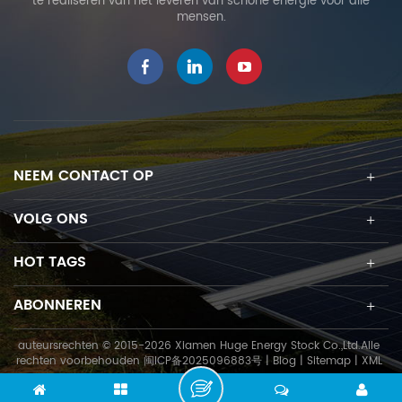
te realiseren van het leveren van schone energie voor alle
mensen.
NEEM CONTACT OP
VOLG ONS
HOT TAGS
ABONNEREN
auteursrechten © 2015-2026 Xiamen Huge Energy Stock Co.,Ltd.Alle
rechten voorbehouden
闽ICP备2025096883号
|
Blog
|
Sitemap
|
XML