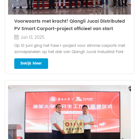
Voorwaarts met kracht! Qiangli Jucai Distributed
PV Smart Carport-project officieel van start
gegaan
Jun 13, 2025
Op 10 juni ging het Fase I-project voor slimme carports met
zonnepanelen op het dak van Qiangli Jucai Industrial Park
officieel van start. Vertegenwoordigers van alle betrokken
Bekijk Meer
partijen, waaronder projectontwikkelaar Qiangli Jucai en de
aannemer, waren aanwezig. M bewondering C bouw E
ingenieurschap en het ontwerpinstituut CECI 11th Design
Institute, kwamen ter plaatse bijeen om getuige te zijn van de
lancering van dit groene energieproject. Het project, gelegen
op het dak van de parkeerplaats van het nieuwe Qiangli Jucai
Industrial Park, maakt gebruik van een geïntegreerde BIPV-
oplossing met een totale geïnstalleerde capaciteit van 3,596
MW . Opererend onder een “eigen verbruik met overtollige
stroom die aan het net wordt geleverd” model, het project zal
naar verwachting ongeveer 3,9 miljoen kWh elektriciteit per
jaar , met totale opbrengsten over een levenscyclus van 25
jaar zullen naar verwachting RMB 75 miljoen bereiken Het