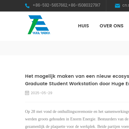
+86-592-5657662,+86-15080327917
cn
HUIS
OVER ONS
HST Horizontal Single-Axis Tracker
Het mogelijk maken van een nieuw ecosyst
Graduate Student Workstation door Huge En
2025-05-29
Op 28 mei vond de onthullingsceremonie en het samenwerkings
werden groots gehouden in
Enorm
Energie. Bestuurders van de
gezamenlijk de plaquette voor de werkplek. Beide partijen voe