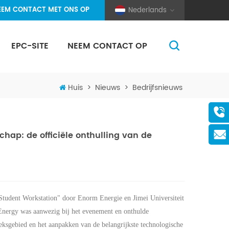
EEM CONTACT MET ONS OP
Nederlands
EPC-SITE
NEEM CONTACT OP
(Pole And Wire) Solar Racking
Huis
>
Nieuws
>
Bedrijfsnieuws
ap: de officiële onthulling van de
 Student Workstation" door
Enorm
Energie en Jimei Universiteit
Energy was aanwezig bij het evenement en onthulde
ksgebied en het aanpakken van de belangrijkste technologische