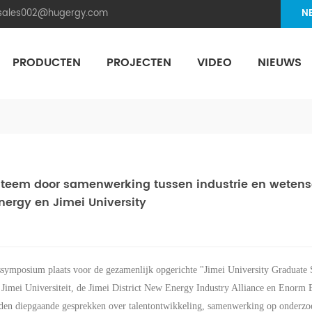
.sales002@hugergy.com
N
PRODUCTEN
PROJECTEN
VIDEO
NIEUWS
Aluminum Agri-PV Racking
Flexible 
eem door samenwerking tussen industrie en wetensch
ergy en Jimei University
symposium plaats voor de gezamenlijk opgerichte "Jimei University Graduate
 Jimei Universiteit, de Jimei District New Energy Industry Alliance en
Enorm
rden diepgaande gesprekken over talentontwikkeling, samenwerking op onderzoe