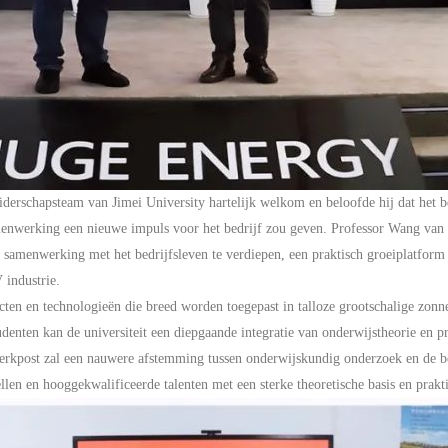
iderschapsteam van Jimei University hartelijk welkom en beloofde hij dat het b
enwerking een nieuwe impuls voor het bedrijf zou geven. Professor Wang van Ji
e samenwerking met het bedrijfsleven te verdiepen, een praktisch groeiplatform
V
industrie.
cten en technologieën die breed worden toegepast in talloze grootschalige zonne
enten kan de universiteit een diepgaande integratie van onderwijstheorie en pr
erkpost zal een nauwere afstemming tussen onderwijskundig onderzoek en de be
llen en hooggekwalificeerde talenten met een sterke theoretische basis en prak