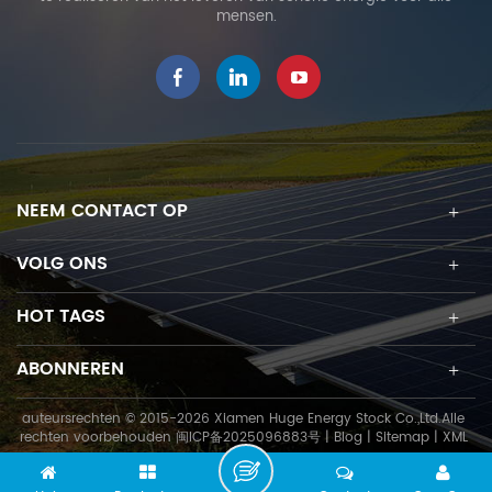
mensen.
NEEM CONTACT OP
VOLG ONS
HOT TAGS
ABONNEREN
auteursrechten © 2015-2026 Xiamen Huge Energy Stock Co.,Ltd.Alle
rechten voorbehouden
闽ICP备2025096883号
|
Blog
|
Sitemap
|
XML