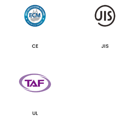
CE
JIS
UL