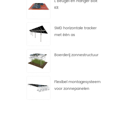
L Beugel en Hanger Bolt
Kit
SMD horizontale tracker
met één as
Boerderij zonnestructuur
Flexibel montagesysteem
voor zonnepanelen