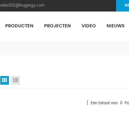
.sales002@hugergy.com
N
PRODUCTEN
PROJECTEN
VIDEO
NIEUWS
Aluminum Agri-PV Racking
Flexible 
Rasterweergave
Lijstweergave
[ Een totaal van
0
Pa