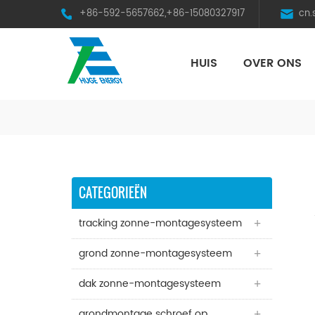
+86-592-5657662,+86-15080327917
cn
HUIS
OVER ONS
HST Horizontal Single-Axis Tracker
CATEGORIEËN
tracking zonne-montagesysteem
grond zonne-montagesysteem
dak zonne-montagesysteem
grondmontage schroef op