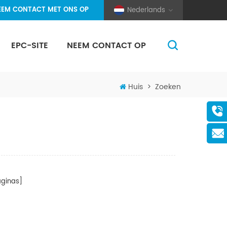
EEM CONTACT MET ONS OP
Nederlands
EPC-SITE
NEEM CONTACT OP
(Pole And Wire) Solar Racking
Huis
>
Zoeken
ginas]