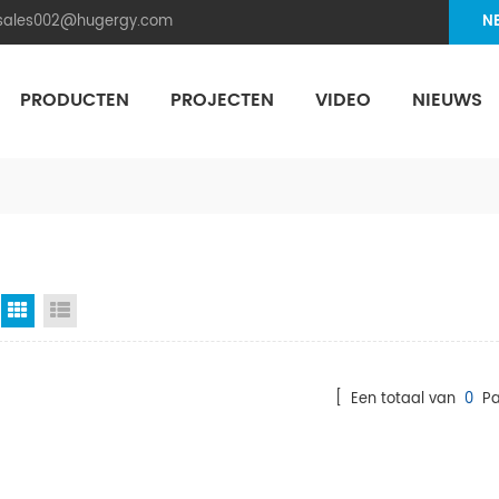
.sales002@hugergy.com
N
PRODUCTEN
PROJECTEN
VIDEO
NIEUWS
Aluminum Agri-PV Racking
Flexible 
Rasterweergave
Lijstweergave
[ Een totaal van
0
Pa