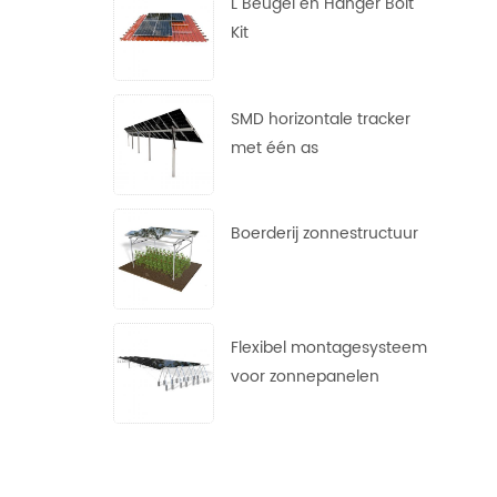
L Beugel en Hanger Bolt
Kit
SMD horizontale tracker
met één as
Boerderij zonnestructuur
Flexibel montagesysteem
voor zonnepanelen