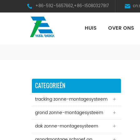
+86-592-5657662,+86-15080327917
cn
HUIS
OVER ONS
HST Horizontal Single-Axis Tracker
CATEGORIEËN
tracking zonne-montagesysteem
grond zonne-montagesysteem
dak zonne-montagesysteem
grondmontage schroef op