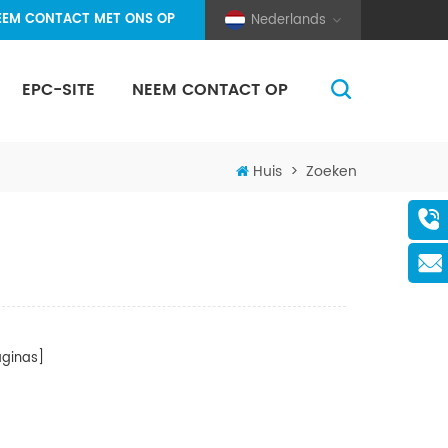
EEM CONTACT MET ONS OP
Nederlands
EPC-SITE
NEEM CONTACT OP
(Pole And Wire) Solar Racking
Huis
>
Zoeken
ginas]