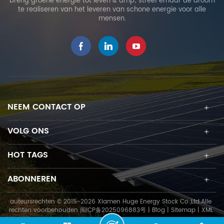
breng groene energie tot leven & amp; streef ernaar de droom
te realiseren van het leveren van schone energie voor alle
mensen.
NEEM CONTACT OP
VOLG ONS
HOT TAGS
ABONNEREN
auteursrechten © 2015-2026 Xiamen Huge Energy Stock Co.,Ltd.Alle
rechten voorbehouden
闽ICP备2025096883号
|
Blog
|
Sitemap
|
XML