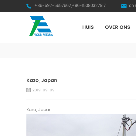
+86-592-5657662,+86-15080327917
cn
HUIS
OVER ONS
HST Horizontal Single-Axis Tracker
Kazo, Japan
2019-09-09
Kazo, Japan