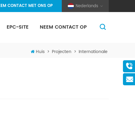
EEM CONTACT MET ONS OP
Nederlands
EPC-SITE
NEEM CONTACT OP
(Pole And Wire) Solar Racking
Huis
>
Projecten
>
Internationale