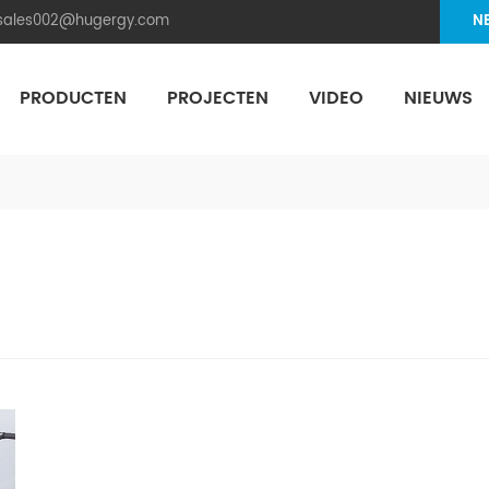
.sales002@hugergy.com
N
PRODUCTEN
PROJECTEN
VIDEO
NIEUWS
Aluminum Agri-PV Racking
Flexible 