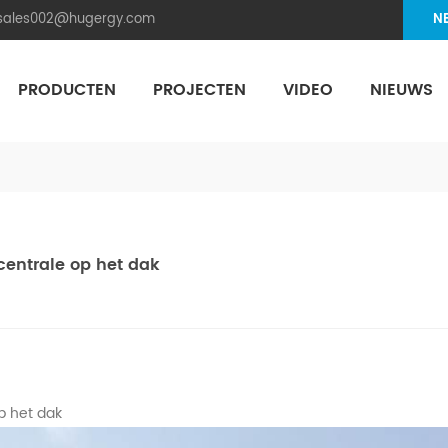
.sales002@hugergy.com
N
PRODUCTEN
PROJECTEN
VIDEO
NIEUWS
Aluminum Agri-PV Racking
Flexible 
centrale op het dak
p het dak