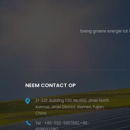
breng groene energie tot 
NEEM CONTACT OP
21-22F, Building F30, No.1150, Jimei North
Avenue, Jimei District, Xiamen, Fujian,
China
Tel :
+86-592-5657662,+86-
15080327917