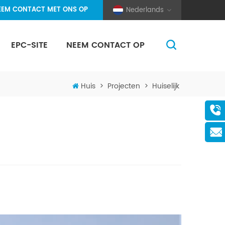
EEM CONTACT MET ONS OP
Nederlands
EPC-SITE
NEEM CONTACT OP
(Pole And Wire) Solar Racking
Huis
>
Projecten
>
Huiselijk