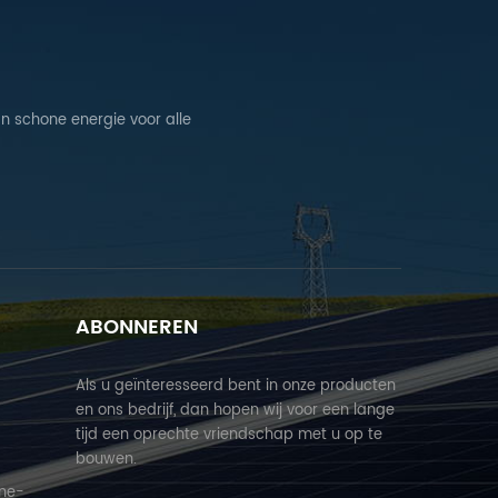
n schone energie voor alle
ABONNEREN
Als u geïnteresseerd bent in onze producten
en ons bedrijf, dan hopen wij voor een lange
tijd een oprechte vriendschap met u op te
bouwen.
ne-