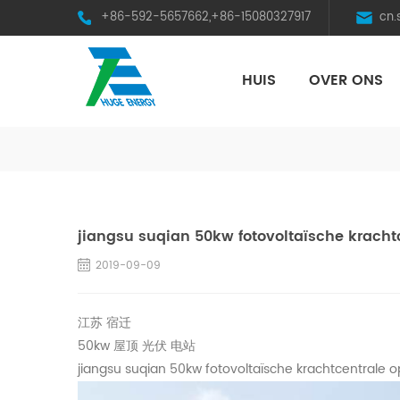
+86-592-5657662,+86-15080327917
cn
HUIS
OVER ONS
HST Horizontal Single-Axis Tracker
jiangsu suqian 50kw fotovoltaïsche kracht
2019-09-09
江苏 宿迁
50kw 屋顶 光伏 电站
jiangsu suqian 50kw fotovoltaïsche krachtcentrale o