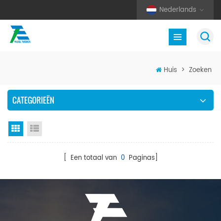
Nederlands
Huis
>
Zoeken
CATEGORIEËN
Rasterweergave
Lijstweergave
[ Een totaal van
0
Paginas]