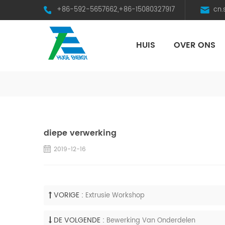
+86-592-5657662,+86-15080327917
cn
HUIS
OVER ONS
HST Horizontal Single-Axis Tracker
diepe verwerking
2019-12-16
VORIGE :
Extrusie Workshop
DE VOLGENDE :
Bewerking Van Onderdelen