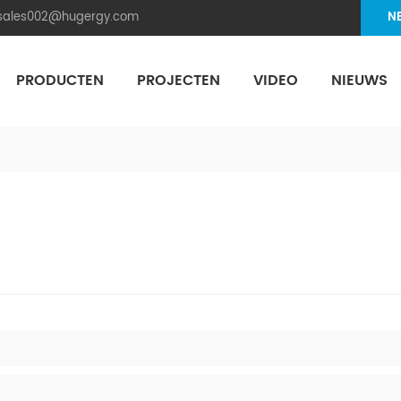
.sales002@hugergy.com
N
PRODUCTEN
PROJECTEN
VIDEO
NIEUWS
Aluminum Agri-PV Racking
Flexible 