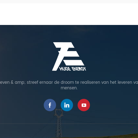
leven & amp; streef ernaar de droom te realiseren van het leveren va
mensen.