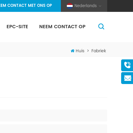
EEM CONTACT MET ONS OP
Nederlands
EPC-SITE
NEEM CONTACT OP
(Pole And Wire) Solar Racking
Huis
>
Fabriek