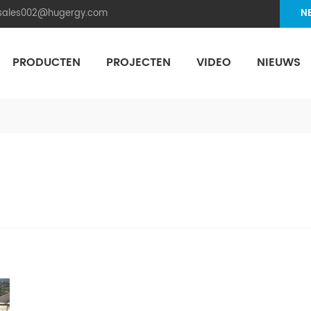
.sales002@hugergy.com
N
PRODUCTEN
PROJECTEN
VIDEO
NIEUWS
Aluminum Agri-PV Racking
Flexible 