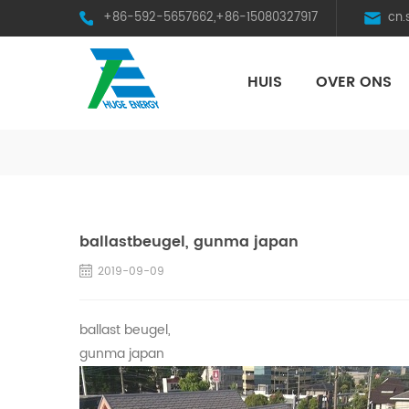
+86-592-5657662,+86-15080327917
cn
HUIS
OVER ONS
HST Horizontal Single-Axis Tracker
ballastbeugel, gunma japan
2019-09-09
ballast beugel,
gunma japan