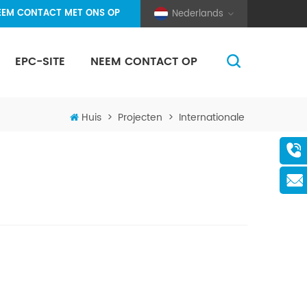
EEM CONTACT MET ONS OP
Nederlands
EPC-SITE
NEEM CONTACT OP
(Pole And Wire) Solar Racking
Huis
>
Projecten
>
Internationale